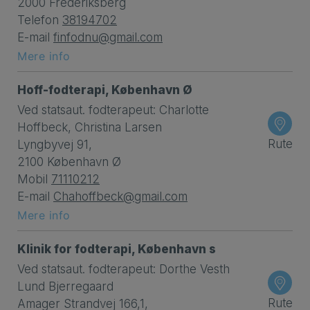
2000 Frederiksberg
Telefon
38194702
E-mail
finfodnu@gmail.com
Mere info
Hoff-fodterapi, København Ø
Ved statsaut. fodterapeut: Charlotte
Hoffbeck, Christina Larsen
Rute
Lyngbyvej 91,
2100 København Ø
Mobil
71110212
E-mail
Chahoffbeck@gmail.com
Mere info
Klinik for fodterapi, København s
Ved statsaut. fodterapeut: Dorthe Vesth
Lund Bjerregaard
Rute
Amager Strandvej 166,1,