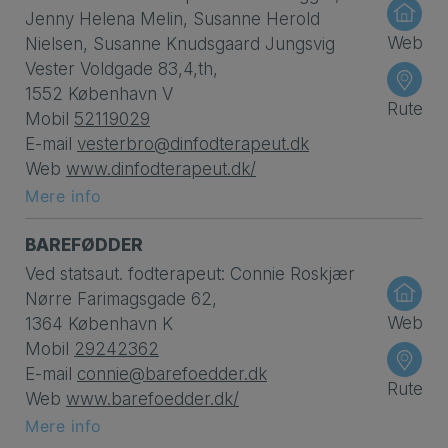
Jenny Helena Melin, Susanne Herold
Web
Nielsen, Susanne Knudsgaard Jungsvig
Vester Voldgade 83,4,th,
1552 København V
Rute
Mobil
52119029
E-mail
vesterbro@dinfodterapeut.dk
Web
www.dinfodterapeut.dk/
Mere info
BAREFØDDER
Ved statsaut. fodterapeut: Connie Roskjær
Nørre Farimagsgade 62,
Web
1364 København K
Mobil
29242362
E-mail
connie@barefoedder.dk
Rute
Web
www.barefoedder.dk/
Mere info