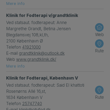
Mere info
Klinik for Fodterapi v/grandtklinik
Ved statsaut. fodterapeut: Anne
Margrethe Grandt, Betina Jensen
Web
Blegdamsvej 108,kl,th,
2100 København Ø
Telefon
41921000
Rute
E-mail
grandtklinik@outlook.dk
Web
www.grandtklinik.dk/
Mere info
Klinik for Fodterapi, København V
Ved statsaut. fodterapeut: Said El khattoti
Rosenørns Allé 16,st,
Rute
1634 København V
Telefon
25747740
E-mail
klinik@cityfod.dk