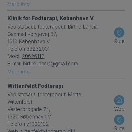
Mere info
Klinik for Fodterapi, København V
Ved statsaut. fodterapeut: Birthe Lancia
Gammel Kongevej 37,
Rute
1610 København V
Telefon
33232001
Mobil
20626112
E-mail
birthe.lancia@gmail.com
Mere info
Wittenfeldt Fodterapi
Ved statsaut. fodterapeut: Mette
Wittenfeldt
Web
Vesterbrogade 74,
1620 København V
Telefon
71929192
Rute
Web
wittenfeldt-fodterapi.dk/