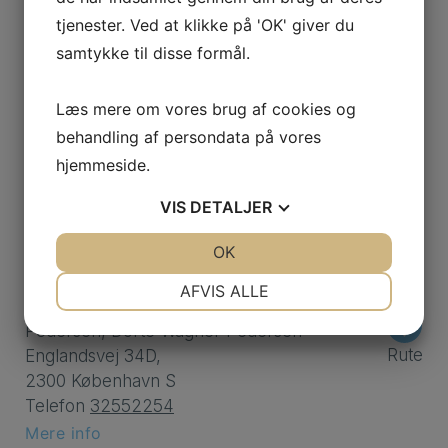
Mobil
30268180
tjenester. Ved at klikke på 'OK' giver du
Mere info
samtykke til disse formål.
Klinik for Fodterapi, Frederiksberg C
Læs mere om vores brug af cookies og
Ved statsaut. fodterapeut: Aja Stender
behandling af persondata på vores
Frederiksberg Alle 54,
hjemmeside.
Rute
1820 Frederiksberg C
Telefon
30268180
VIS
DETALJER
Mere info
JA
NEJ
OK
JA
NEJ
Klinik for Fodterapi, København S
NØDVENDIGE
PRÆFERENCER
AFVIS ALLE
Ved statsaut. fodterapeut: Joyce
JA
NEJ
JA
NEJ
Pedersen, Dorte Wagner Pedersen
MARKETING
STATISTIK
Rute
Englandsvej 34D,
2300 København S
Telefon
32552254
Mere info