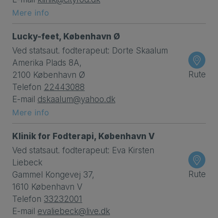
Mere info
Lucky-feet, København Ø
Ved statsaut. fodterapeut: Dorte Skaalum
Amerika Plads 8A,
Rute
2100 København Ø
Telefon
22443088
E-mail
dskaalum@yahoo.dk
Mere info
Klinik for Fodterapi, København V
Ved statsaut. fodterapeut: Eva Kirsten
Liebeck
Rute
Gammel Kongevej 37,
1610 København V
Telefon
33232001
E-mail
evaliebeck@live.dk