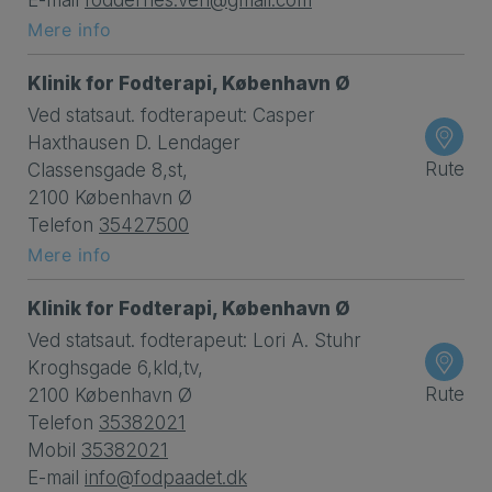
E-mail
foddernes.ven@gmail.com
Mere info
Klinik for Fodterapi, København Ø
Ved statsaut. fodterapeut: Casper
Haxthausen D. Lendager
Rute
Classensgade 8,st,
2100 København Ø
Telefon
35427500
Mere info
Klinik for Fodterapi, København Ø
Ved statsaut. fodterapeut: Lori A. Stuhr
Kroghsgade 6,kld,tv,
Rute
2100 København Ø
Telefon
35382021
Mobil
35382021
E-mail
info@fodpaadet.dk