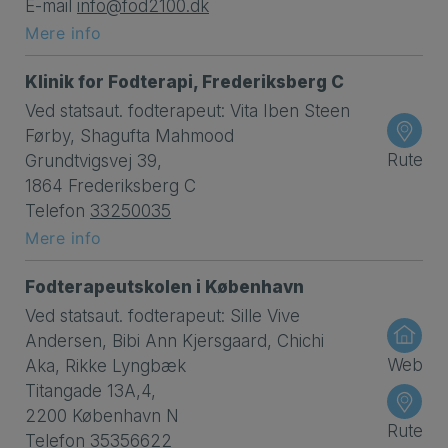
E-mail
info@fod2100.dk
Mere info
Klinik for Fodterapi, Frederiksberg C
Ved statsaut. fodterapeut: Vita Iben Steen
Førby, Shagufta Mahmood
Rute
Grundtvigsvej 39,
1864 Frederiksberg C
Telefon
33250035
Mere info
Fodterapeutskolen i København
Ved statsaut. fodterapeut: Sille Vive
Andersen, Bibi Ann Kjersgaard, Chichi
Web
Aka, Rikke Lyngbæk
Titangade 13A,4,
2200 København N
Rute
Telefon
35356622