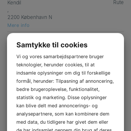
Rute
Kendil
,
2200 København N
Mere info
Klinik for Fodterapi, København V
Samtykke til cookies
Ved statsaut. fodterapeut: Lise-Lotte Olsen
Dybbølsgade 64,st,th,
Vi og vores samarbejdspartnere bruger
Rute
1721 København V
teknologier, herunder cookies, til at
Telefon
33229222
indsamle oplysninger om dig til forskellige
Mere info
formål, herunder: Tilpasning af annoncering,
bedre brugeroplevelse, funktionalitet,
Klinik for Fodterapi, Frederiksberg C
statistik og marketing. Disse oplysninger
Ved statsaut. fodterapeut: Jeanette Kitt
kan blive delt med annoncerings- og
Pålsson
analysepartnere, som kan kombinere dem
Rute
Frederiksberg Alle 54,st,
med data, du tidligere har givet dem eller
1820 Frederiksberg C
Telefon
33242433
de har indsamlet gennem din brug af deres