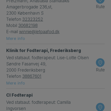
Pretzmann, Anastasia Stamatakis
Rute
Amagerbrogade 236,st,
2300 København S
Telefon
32323252
Mobil
30682198
E-mail
winnie@letpaafod.dk
Mere info
Klinik for Fodterapi, Frederiksberg
Ved statsaut. fodterapeut: Lise-Lotte Olsen
Søndre Fasanvej 49,
Rute
2000 Frederiksberg
Telefon
38867601
Mere info
CI Fodterapi
Ved statsaut. fodterapeut: Camilla
Ingvorsen