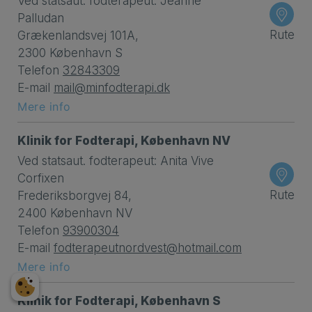
Ved statsaut. fodterapeut: Jeanne
Palludan
Rute
Grækenlandsvej 101A,
2300 København S
Telefon
32843309
E-mail
mail@minfodterapi.dk
Mere info
Klinik for Fodterapi, København NV
Ved statsaut. fodterapeut: Anita Vive
Corfixen
Rute
Frederiksborgvej 84,
2400 København NV
Telefon
93900304
E-mail
fodterapeutnordvest@hotmail.com
Mere info
Klinik for Fodterapi, København S