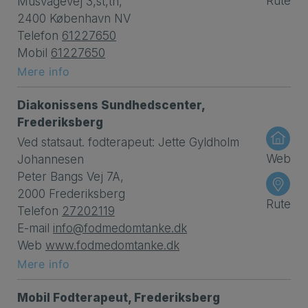
Rute
Musvågevej 3,st,th,
2400 København NV
Telefon
61227650
Mobil
61227650
Mere info
Diakonissens Sundhedscenter,
Frederiksberg
Ved statsaut. fodterapeut: Jette Gyldholm
Web
Johannesen
Peter Bangs Vej 7A,
2000 Frederiksberg
Rute
Telefon
27202119
E-mail
info@fodmedomtanke.dk
Web
www.fodmedomtanke.dk
Mere info
Mobil Fodterapeut, Frederiksberg