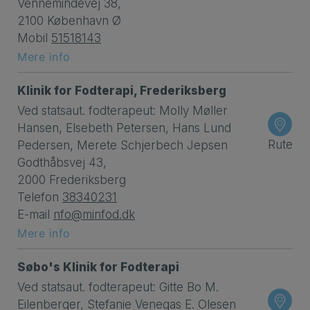
Vennemindevej 38,
2100 København Ø
Mobil
51518143
Mere info
Klinik for Fodterapi, Frederiksberg
Ved statsaut. fodterapeut: Molly Møller
Hansen, Elsebeth Petersen, Hans Lund
Rute
Pedersen, Merete Schjerbech Jepsen
Godthåbsvej 43,
2000 Frederiksberg
Telefon
38340231
E-mail
nfo@minfod.dk
Mere info
Søbo's Klinik for Fodterapi
Ved statsaut. fodterapeut: Gitte Bo M.
Eilenberger, Stefanie Venegas E. Olesen