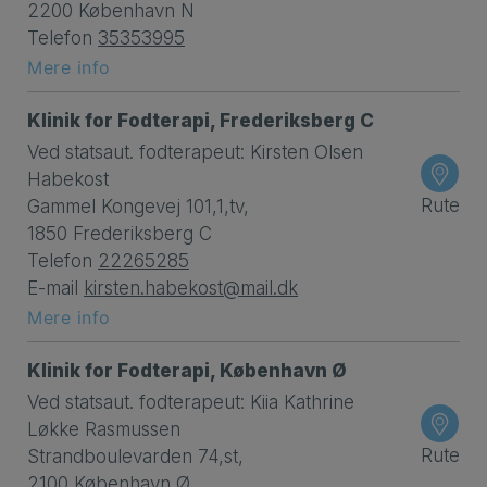
2200 København N
Telefon
35353995
Mere info
Klinik for Fodterapi, Frederiksberg C
Ved statsaut. fodterapeut: Kirsten Olsen
Habekost
Rute
Gammel Kongevej 101,1,tv,
1850 Frederiksberg C
Telefon
22265285
E-mail
kirsten.habekost@mail.dk
Mere info
Klinik for Fodterapi, København Ø
Ved statsaut. fodterapeut: Kiia Kathrine
Løkke Rasmussen
Rute
Strandboulevarden 74,st,
2100 København Ø