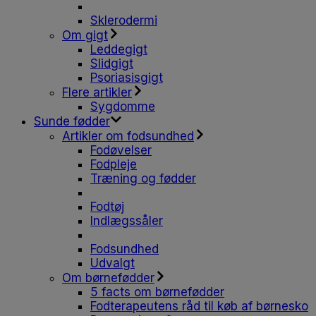
Sklerodermi
Om gigt
Leddegigt
Slidgigt
Psoriasisgigt
Flere artikler
Sygdomme
Sunde fødder
Artikler om fodsundhed
Fodøvelser
Fodpleje
Træning og fødder
Fodtøj
Indlægssåler
Fodsundhed
Udvalgt
Om børnefødder
5 facts om børnefødder
Fodterapeutens råd til køb af børnesko