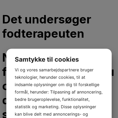
Det undersøger
fodterapeuten
Når du kommer til
Samtykke til cookies
fodterapeut, kan du
Vi og vores samarbejdspartnere bruger
teknologier, herunder cookies, til at
opleve, at de stiller
indsamle oplysninger om dig til forskellige
formål, herunder: Tilpasning af annoncering,
dig forskellige
bedre brugeroplevelse, funktionalitet,
statistik og marketing. Disse oplysninger
spørgsmål. Her får
kan blive delt med annoncerings- og