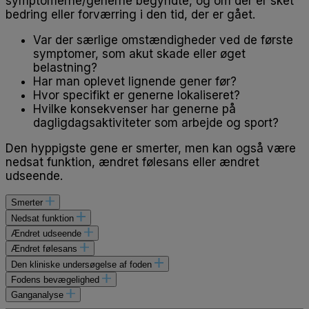
symptomerne/generne begyndte, og om der er sket
bedring eller forværring i den tid, der er gået.
Var der særlige omstændigheder ved de første
symptomer, som akut skade eller øget
belastning?
Har man oplevet lignende gener før?
Hvor specifikt er generne lokaliseret?
Hvilke konsekvenser har generne på
dagligdagsaktiviteter som arbejde og sport?
Den hyppigste gene er smerter, men kan også være
nedsat funktion, ændret følesans eller ændret
udseende.
Smerter
Nedsat funktion
Ændret udseende
Ændret følesans
Den kliniske undersøgelse af foden
Fodens bevægelighed
Ganganalyse