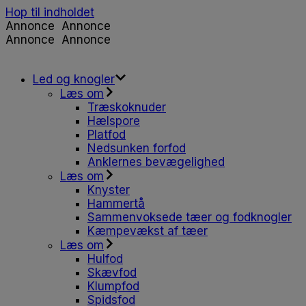
Hop til indholdet
Annonce
Annonce
Annonce
Annonce
Led og knogler
Læs om
Træskoknuder
Hælspore
Platfod
Nedsunken forfod
Anklernes bevægelighed
Læs om
Knyster
Hammertå
Sammenvoksede tæer og fodknogler
Kæmpevækst af tæer
Læs om
Hulfod
Skævfod
Klumpfod
Spidsfod