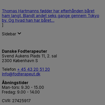
Thomas Hartmanns fødder har efterhånden båret
ham langt. Blandt andet seks gange gennem Tokyo
by. Og hvad han har båret…
]
Sidebar
Danske Fodterapeuter
Svend Aukens Plads 11, 2. sal
2300 København S
Telefon
+ 45 43 20 51 20
info@fodterapeut.dk
Åbningstider
Man-tors: 9.30 - 15.00
Fredag: 9.00 - 14.00
CVR: 27425917