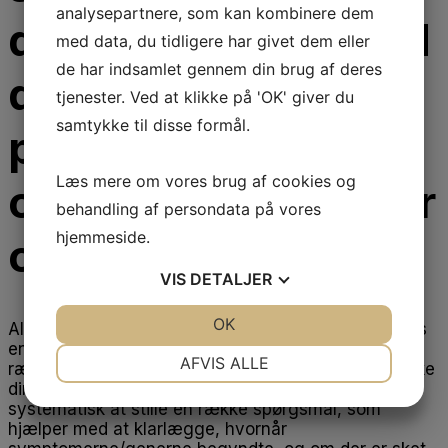
analysepartnere, som kan kombinere dem
du et overblik, hvad
med data, du tidligere har givet dem eller
de har indsamlet gennem din brug af deres
din fodterapeut
tjenester. Ved at klikke på 'OK' giver du
samtykke til disse formål.
prøver at afdække,
Læs mere om vores brug af cookies og
og hvad det handler
behandling af persondata på vores
hjemmeside.
om.
VIS
DETALJER
JA
NEJ
OK
JA
NEJ
Alt efter, hvad årsagen er til, at du booker en tid hos
en fodterapeut, så vil fodterapeuten stille dig en
NØDVENDIGE
PRÆFERENCER
AFVIS ALLE
række spørgsmål om dine symptomer for at afdække
din sygehistorie. Det sker blandt andet ved
JA
NEJ
JA
NEJ
systematisk at stille en række spørgsmål, som
MARKETING
STATISTIK
hjælper med at klarlægge, hvornår