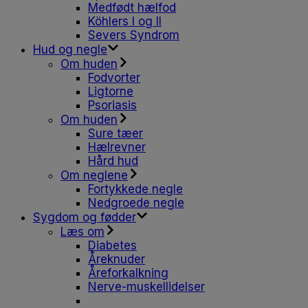
Medfødt hælfod
Köhlers I og II
Severs Syndrom
Hud og negle
Om huden
Fodvorter
Ligtorne
Psoriasis
Om huden
Sure tæer
Hælrevner
Hård hud
Om neglene
Fortykkede negle
Nedgroede negle
Sygdom og fødder
Læs om
Diabetes
Åreknuder
Åreforkalkning
Nerve-muskellidelser