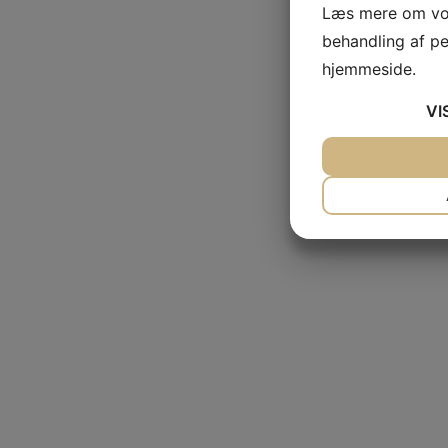
Læs mere om vor
behandling af p
hjemmeside.
VI
JA
NEJ
NØDVENDIG
JA
NEJ
MARKETING