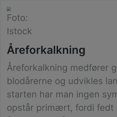
Åreforkalkning
Åreforkalkning medfører g
blodårerne og udvikles l
starten har man ingen sy
opstår primært, fordi fedt e