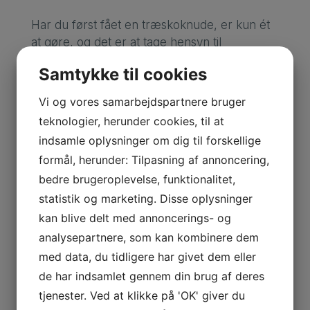
Har du først fået en træskoknude, er kun ét
at gøre, og det er at tage hensyn til
problemet, når du køber nyt fodtøj. I ganske
Samtykke til cookies
ekstreme tilfælde kan et kirurgisk indgreb
blive aktuelt.
Vi og vores samarbejdspartnere bruger
teknologier, herunder cookies, til at
Nedsat bevægelighed i
indsamle oplysninger om dig til forskellige
mellemfoden
formål, herunder: Tilpasning af annoncering,
En anden årsag til gener oven på foden kan
bedre brugeroplevelse, funktionalitet,
være nedsat bevægelighed – eller stivhed i
statistik og marketing. Disse oplysninger
mellemfods-knoglerne. Det medfører ofte en
kan blive delt med annoncerings- og
generende overbelastning, når man
analysepartnere, som kan kombinere dem
bevæger sig fremad, fordi mellemfoden
med data, du tidligere har givet dem eller
bøjer opad. Når mellemfoden ikke kan
de har indsamlet gennem din brug af deres
bevæge sig i nødvendigt omfang, klemmer
tjenester. Ved at klikke på 'OK' giver du
det i leddene, og der opstår gener.