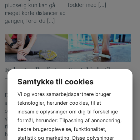
fødder med […]
pludselig kun kan gå
meget korte distancer ad
gangen, fordi du […]
Fodvorte eller ligtorn
Førstehjælp til
– hvad er forskellen?
fodvorter
Samtykke til cookies
Vi og vores samarbejdspartnere bruger
Det kan være svært at
Lær hvordan du slipper
teknologier, herunder cookies, til at
skelne mellem fodvorter
af med fodvorter – og
og ligtorne, men det er
hvordan du undgår at
indsamle oplysninger om dig til forskellige
vigtigt, at du får den
smitte andre. Fodvorter
formål, herunder: Tilpasning af annoncering,
rigtige behandling. Vi er
er en tilstand de fleste af
bedre brugeroplevelse, funktionalitet,
her for at hjælpe dig med
os både kender til og
statistik og marketing. Disse oplysninger