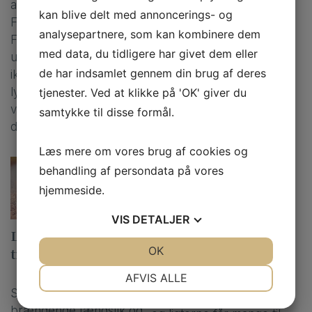
at forstå forskellene.
frygter. Det gør ondt og
kan blive delt med annoncerings- og
Fakta om fodvorter
som du sikkert allerede
analysepartnere, som kan kombinere dem
Fodvorter kan lyde
ved, er tilstanden meget
med data, du tidligere har givet dem eller
ubehagelige, men de er
smitsom. Det skyldes, at
de har indsamlet gennem din brug af deres
ikke så slemme, som de
vorterne er en
lyder. Det er en
virusinfektion i huden,
tjenester. Ved at klikke på 'OK' giver du
virusinfektion i huden,
der smitter ved kontakt.
samtykke til disse formål.
der forårsager […]
Hvis […]
Læs mere om vores brug af cookies og
behandling af persondata på vores
Det skal files væk!
hjemmeside.
Eller hvad?
VIS
DETALJER
Ligtorne – Anno 1700
Nej, det skal den hårde
JA
NEJ
OK
JA
NEJ
til i dag
hud på fødderne ikke.
NØDVENDIGE
PRÆFERENCER
AFVIS ALLE
For fodfilen er fodens
Snegleslim, en
værste fjende. Hård hud
JA
NEJ
JA
NEJ
brændende tændstik og