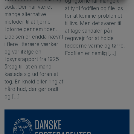
og ligtorne får mange til
MARKETING
STATISTIK
soda. Der har været
at ty til fodfilen og file løs
mange alternative
for at komme problemet
metoder til at fjerne
til livs. Men det svarer til
ligtorne gennem tiden.
at tage sandaler på i
Lidelsen er endda nævnt
regnvejr for at holde
i flere litterære værker
fødderne varme og tørre.
og var ifølge en
Fodfilen er nemlig […]
ligsynsrapport fra 1925
årsag til, at en mand
kastede sig ud foran et
tog. En knold eller ring af
hård hud, der gør ondt
og […]