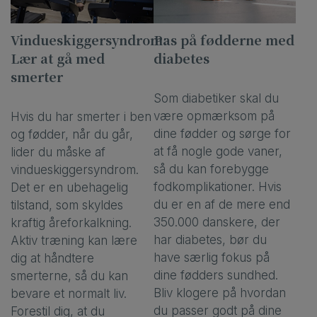
Vindueskiggersyndrom:
Pas på fødderne med
Lær at gå med
diabetes
smerter
Som diabetiker skal du
være opmærksom på
Hvis du har smerter i ben
dine fødder og sørge for
og fødder, når du går,
at få nogle gode vaner,
lider du måske af
så du kan forebygge
vindueskiggersyndrom.
fodkomplikationer. Hvis
Det er en ubehagelig
du er en af de mere end
tilstand, som skyldes
350.000 danskere, der
kraftig åreforkalkning.
har diabetes, bør du
Aktiv træning kan lære
have særlig fokus på
dig at håndtere
dine fødders sundhed.
smerterne, så du kan
Bliv klogere på hvordan
bevare et normalt liv.
du passer godt på dine
Forestil dig, at du