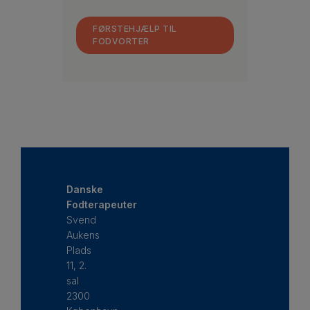
FØRSTEHJÆLP TIL
FODVORTER
Danske
Fodterapeuter
Svend
Aukens
Plads
11, 2.
sal
2300