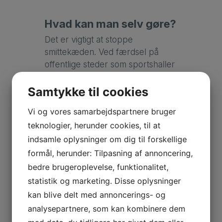
Hvad kan man selv gøre?
Det er vigtigt at stoppe
smittekæden. Ved færdsel på
offentlige steder som sportshaller
og svømmehaller, bør du altid
benytte badesandaler eller andet
Samtykke til cookies
fodtøj.
Vi og vores samarbejdspartnere bruger
teknologier, herunder cookies, til at
Undgå endvidere at kradse i
indsamle oplysninger om dig til forskellige
fodvorten, da der kan komme
formål, herunder: Tilpasning af annoncering,
virus under neglene, som senere
kan smitte andre steder på
bedre brugeroplevelse, funktionalitet,
kroppen.
statistik og marketing. Disse oplysninger
kan blive delt med annoncerings- og
Behandling af fodvorter
analysepartnere, som kan kombinere dem