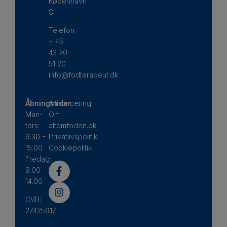
København
S
Telefon
+ 45
43 20
51 20
info@fodterapeut.dk
Åbningstider
Annoncering
Man-
Om
tors:
altomfoden.dk
9.30 -
Privatlivspolitik
15.00
Cookiepolitik
Fredag:
9.00 -
14.00
CVR:
27425917