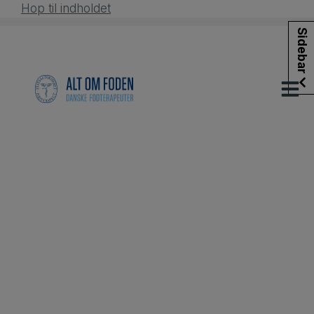
Hop til indholdet
Sidebar
Sidebar