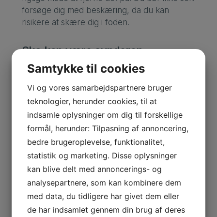
forsøge dig med beskæring, da du kan
risikere at skære dig i foden.
Sko kan være synderen
Fodterapeuten vil desuden analysere din
Samtykke til cookies
gang, fodstilling og anatomi for at se, hvor
Vi og vores samarbejdspartnere bruger
årsagen til den hårde hud er. Derudover vil
teknologier, herunder cookies, til at
fodterapeuten gennemgå dit fodtøj, dine
bevægelsesrutiner på jobbet og daglige
indsamle oplysninger om dig til forskellige
aktiviteter med henblik på at fastslå om
formål, herunder: Tilpasning af annoncering,
problemet opstår i den sammenhæng.
bedre brugeroplevelse, funktionalitet,
statistik og marketing. Disse oplysninger
For eksempel kan hård hud oven på tæerne
kan blive delt med annoncerings- og
eller foden skyldes, at skoene har for lav en
analysepartnere, som kan kombinere dem
tåkap eller er for korte i længden, så tæerne
med data, du tidligere har givet dem eller
støder mod, når du går.
de har indsamlet gennem din brug af deres