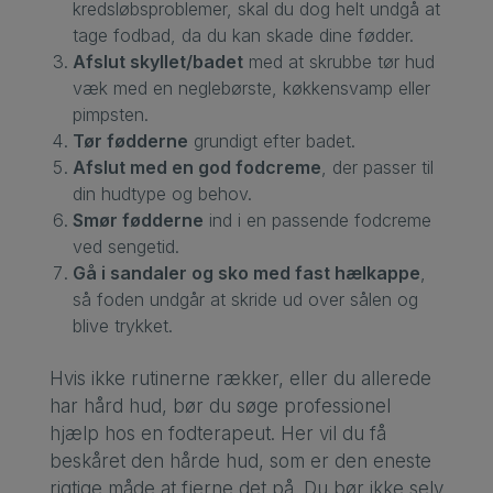
kredsløbsproblemer, skal du dog helt undgå at
tage fodbad, da du kan skade dine fødder.
Afslut skyllet/badet
med at skrubbe tør hud
væk med en neglebørste, køkkensvamp eller
pimpsten.
Tør fødderne
grundigt efter badet.
Afslut med en god fodcreme
, der passer til
din hudtype og behov.
Smør fødderne
ind i en passende fodcreme
ved sengetid.
Gå i sandaler og sko med fast hælkappe
,
så foden undgår at skride ud over sålen og
blive trykket.
Hvis ikke rutinerne rækker, eller du allerede
har hård hud, bør du søge professionel
hjælp hos en fodterapeut. Her vil du få
beskåret den hårde hud, som er den eneste
rigtige måde at fjerne det på. Du bør ikke selv