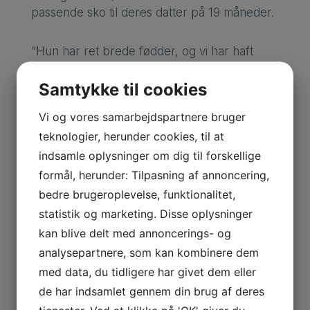
passende sko til deres datter på 19 måneder.
”Hun har ret brede fødder, og vi har haft
svært ved at finde sko, der ikke strammer,
som hun vil have på. Derfor går hun stadig i
Samtykke til cookies
sandaler,” fortalte de to forældre.
Vi og vores samarbejdspartnere bruger
teknologier, herunder cookies, til at
Med fodterapeutens hjælp
indsamle oplysninger om dig til forskellige
Med hjælp fra en fodterapeut og to
formål, herunder: Tilpasning af annoncering,
fodterapeutstuderende fik Astra nye støvler,
bedre brugeroplevelse, funktionalitet,
som hun straks tog i brug og løb begejstret
statistik og marketing. Disse oplysninger
rundt i, så forældrene måtte løbe efter.
kan blive delt med annoncerings- og
Andre forældre fik gode råd om deres barns
fødder og flere børn fik nye sko.
analysepartnere, som kan kombinere dem
med data, du tidligere har givet dem eller
Nogle børn havde problemer med fødderne,
de har indsamlet gennem din brug af deres
fordi de ikke tager sig tid til at snøre deres