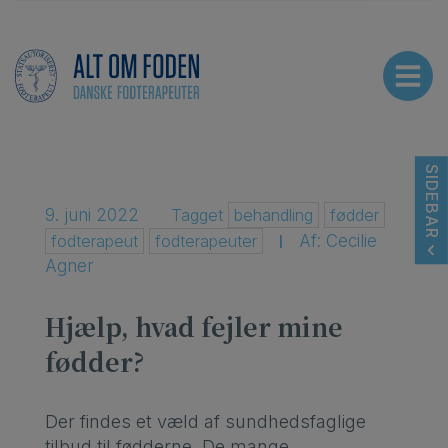
Hop
CE
ANNONCE
til
indholdet
SIDEBAR
9. juni 2022
Tagget
behandling
fødder
fodterapeut
fodterapeuter
Af: Cecilie
|
Agner
Hjælp, hvad fejler mine
fødder?
Der findes et væld af sundhedsfaglige
tilbud til fødderne. De mange