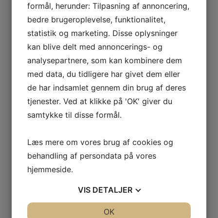
finde en behandler, som er ekspert i fødder.
formål, herunder: Tilpasning af annoncering,
Det kan du gøre ved at kigge efter logoet for
bedre brugeroplevelse, funktionalitet,
statsautoriserede fodterapeuter.
statistik og marketing. Disse oplysninger
Hvad kan jeg selv gøre?
kan blive delt med annoncerings- og
Dine fødder bærer rundt på dig hele livet.
Derfor har du et ansvar for at behandle dem
analysepartnere, som kan kombinere dem
godt. Hver dag. Som en hjælp har vi samlet
med data, du tidligere har givet dem eller
10 råd til at pleje dine fødder
, så du kan
de har indsamlet gennem din brug af deres
forebygge skader og lidelser inden det er for
tjenester. Ved at klikke på 'OK' giver du
sent – og du er
nødt
til at søge professionel
samtykke til disse formål.
hjælp.
Er du blevet klogere?
Læs mere om vores brug af cookies og
behandling af persondata på vores
Nu har du stillet dig selv tre spørgsmål. Men
hjemmeside.
har du fået de svar, du søgte? Hvis du stadig
har brug for at vide, hvilken behandler du
VIS
DETALJER
skal gå til, kan du blive klogere på,
hvad en
statsautoriseret fodterapeut kan hjælpe dig
JA
NEJ
OK
JA
NEJ